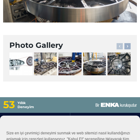
Photo Gallery
53
Yıllık
Deneyim
Hakkımızda
İş Kolları
Size en iyi çevrimiçi deneyimi sunmak ve web sitemizi nasıl kullandığınızı
anlamak için çerezleri kullanıyoruz. "Kabul Et" seçeneğine tıklayarak tüm